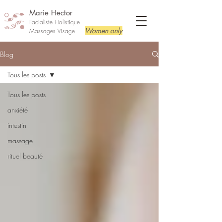
Marie Hector
Facialiste Holistique
Women only
Massages Visage
Blog
Tous les posts
Tous les posts
anxiété
intestin
massage
rituel beauté