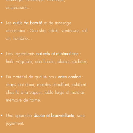
acupression...
Les
outils de beauté
et de massage
ancestraux : Gua sha, ridoki, ventouses, roll
on, kombilo...
Des ingrédients
naturels et minimalistes
:
huile végétale, eau florale, plantes séchées.
Du matériel de qualité pour
votre confort
:
draps tout doux, matelas chauffant, oshibori
chauffé à la vapeur, table large et matelas
mémoire de forme.
Une approche
douce et bienveillante
, sans
jugement.