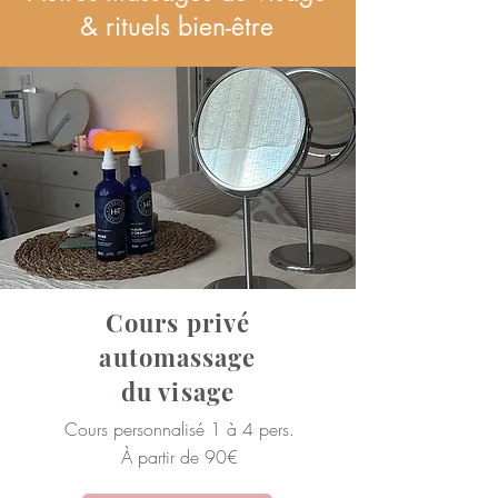
& rituels bien-être
Cours privé
automassage
du visage
Cours personnalisé 1 à 4 pers.
À partir de 90€