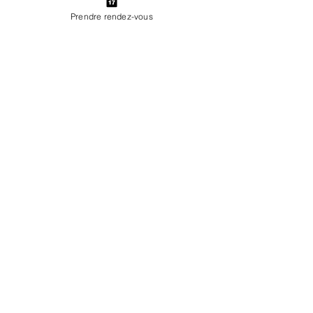
Prendre rendez-vous
Prendre rendez-vous
En savoir plus
Rituel Connexion
Massage visage et ventre