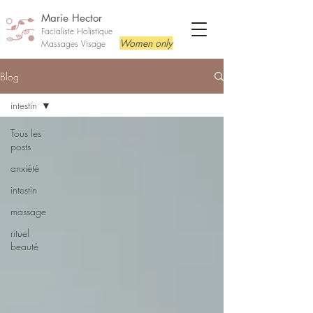
Marie Hector
Facialiste Holistique
Women only
Massages Visage
Blog
intestin
Tous les
posts
anxiété
intestin
massage
rituel
beauté