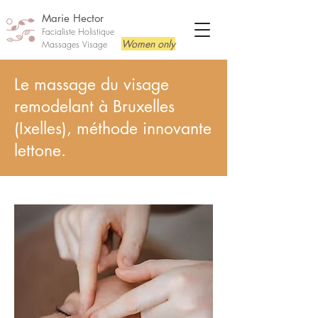
Marie Hector
Facialiste Holistique
Women only
Massages Visage
Le massage du visage
remodelant à Bruxelles
(Ixelles), méthode innovante
lettone.