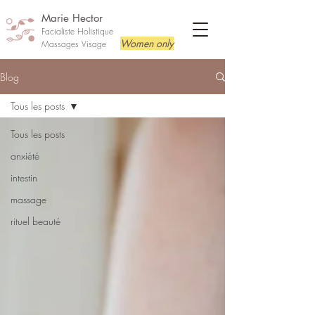
Marie Hector
Facialiste Holistique
Women only
Massages Visage
Blog
Tous les posts
Tous les posts
anxiété
intestin
massage
rituel beauté