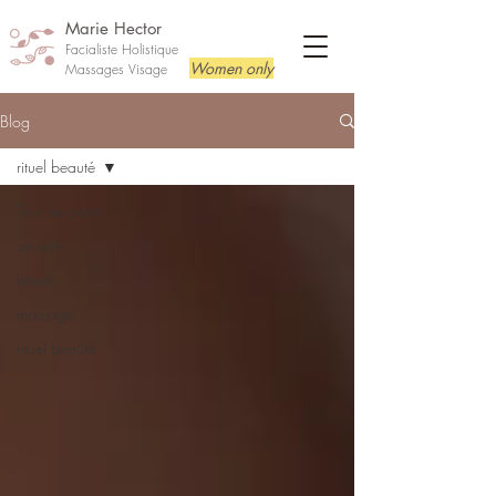
Marie Hector
Facialiste Holistique
Women only
Massages Visage
Blog
rituel beauté
Tous les posts
anxiété
intestin
massage
rituel beauté